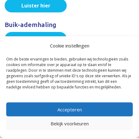
Luister hier
Buik-ademhaling
Luister hier
Cookie instellingen
Ochtend meditatie
Om de beste ervaringen te bieden, gebruiken wij technologieën zoals
cookies om informatie over je apparaat op te slaan en/of te
raadplegen. Door in te stemmen met deze technologieën kunnen wij
Luister hier
gegevens zoals surfgedrag of unieke ID's op deze site verwerken. Als je
geen toestemming geeft of uw toestemming intrekt, kan dit een
nadelige invloed hebben op bepaalde functies en mogelijkheden.
Ademhalingsoefening die zorgt voor
helderheid en balans
Accepteren
Luister hier
Bekijk voorkeuren
Oefening voor het begin van de dag (als je