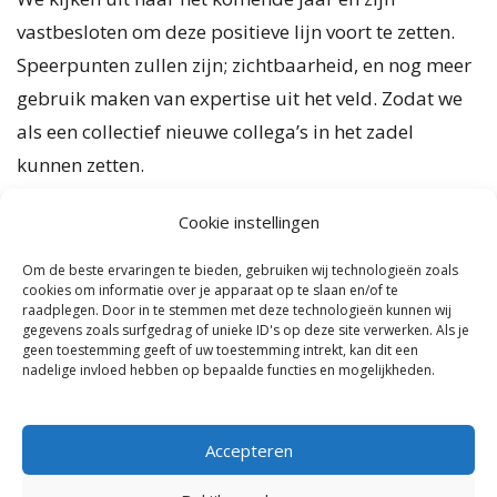
vastbesloten om deze positieve lijn voort te zetten.
Speerpunten zullen zijn; zichtbaarheid, en nog meer
gebruik maken van expertise uit het veld. Zodat we
als een collectief nieuwe collega’s in het zadel
kunnen zetten.
Cookie instellingen
Bedankt voor jullie interesse en betrokkenheid.
Om de beste ervaringen te bieden, gebruiken wij technologieën zoals
cookies om informatie over je apparaat op te slaan en/of te
Met vriendelijke groet,
raadplegen. Door in te stemmen met deze technologieën kunnen wij
gegevens zoals surfgedrag of unieke ID's op deze site verwerken. Als je
Puck, Marjolein en Annemieke
geen toestemming geeft of uw toestemming intrekt, kan dit een
nadelige invloed hebben op bepaalde functies en mogelijkheden.
Team Opleiden en Professionaliseren
Accepteren
Andere updates