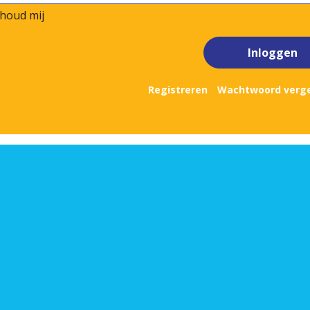
houd mij
Inloggen
Registreren
Wachtwoord verg