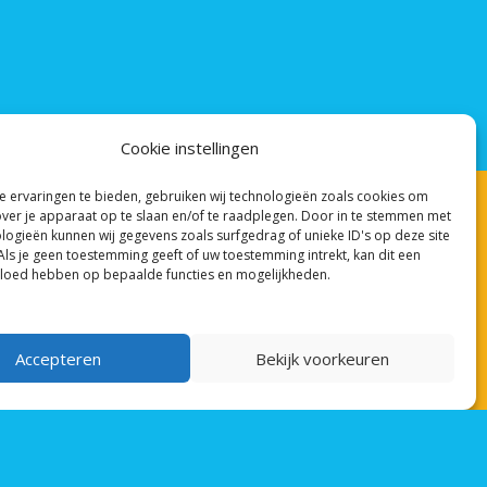
Cookie instellingen
 ervaringen te bieden, gebruiken wij technologieën zoals cookies om
over je apparaat op te slaan en/of te raadplegen. Door in te stemmen met
logieën kunnen wij gegevens zoals surfgedrag of unieke ID's op deze site
Privacy & veiligheid
Als je geen toestemming geeft of uw toestemming intrekt, kan dit een
vloed hebben op bepaalde functies en mogelijkheden.
Manage cookies
Privacyreglement
Copyright
Accepteren
Bekijk voorkeuren