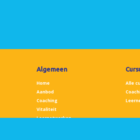
Algemeen
Curs
Home
Alle c
Aanbod
Coach
Coaching
Leern
Vitaliteit
Leernetwerken
Sport
Zoeken