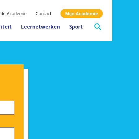
 de Academie
Contact
Mijn Academie
liteit
Leernetwerken
Sport