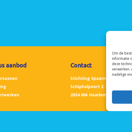
Om de beste
informatie 
deze techno
us aanbod
Contact
verwerken. 
nadelige in
ursussen
Stichting Spaarnesant
ing
Schipholpoort 2
etwerken
2034 MA Haarlem