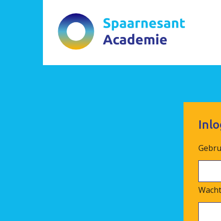
Inl
Gebru
Wach