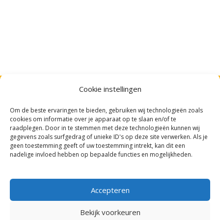
Cookie instellingen
Algemeen
Cursus aanbod
Om de beste ervaringen te bieden, gebruiken wij technologieën zoals
cookies om informatie over je apparaat op te slaan en/of te
Home
Alle cursussen
raadplegen. Door in te stemmen met deze technologieën kunnen wij
gegevens zoals surfgedrag of unieke ID's op deze site verwerken. Als je
Aanbod
Coaching
geen toestemming geeft of uw toestemming intrekt, kan dit een
Coaching
Leernetwerken
nadelige invloed hebben op bepaalde functies en mogelijkheden.
Vitaliteit
Leernetwerken
Accepteren
Sport
Zoeken
Bekijk voorkeuren