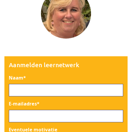
Aanmelden leernetwerk
Naam
*
E-mailadres
*
Eventuele motivatie