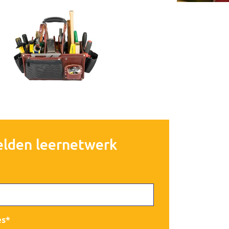
lden leernetwerk
es
*