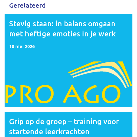
Gerelateerd
Stevig staan: in balans omgaan
met heftige emoties in je werk
18 mei 2026
Grip op de groep – training voor
startende leerkrachten