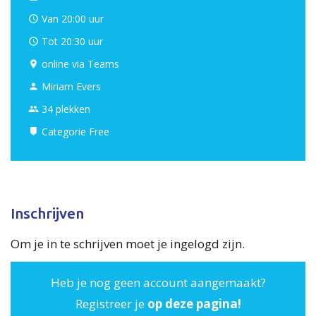
Van 20:00 uur
Tot 20:30 uur
online via Teams
Miriam Evers
34 plekken
Categorie
Free
Inschrijven
Om je in te schrijven moet je ingelogd zijn.
Heb je nog geen account aangemaakt?
Registreer je
op deze pagina!