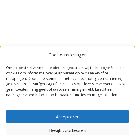
Cookie instellingen
Algemeen
Cursus aanbod
Om de beste ervaringen te bieden, gebruiken wij technologieën zoals
cookies om informatie over je apparaat op te slaan en/of te
Home
Alle cursussen
raadplegen. Door in te stemmen met deze technologieën kunnen wij
gegevens zoals surfgedrag of unieke ID's op deze site verwerken. Als je
Aanbod
Coaching
geen toestemming geeft of uw toestemming intrekt, kan dit een
Coaching
Leernetwerken
nadelige invloed hebben op bepaalde functies en mogelijkheden.
Vitaliteit
Leernetwerken
Accepteren
Sport
Zoeken
Bekijk voorkeuren